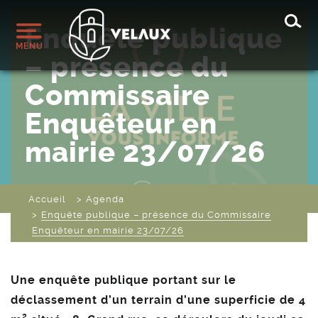
Rec
Enquête publique
MENU
– présence du
Commissaire
Enquêteur en
mairie 23/07/26
Accueil
Agenda
Enquête publique – présence du Commissaire
Enquêteur en mairie 23/07/26
Une enquête publique portant sur le
déclassement d’un terrain d’une superficie de 4