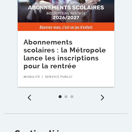
Abonnements
E
scolaires : la Métropole
d
lance les inscriptions
t
pour la rentrée
SE
MOBILITÉ
SERVICE PUBLIC
Précédent
Suiv