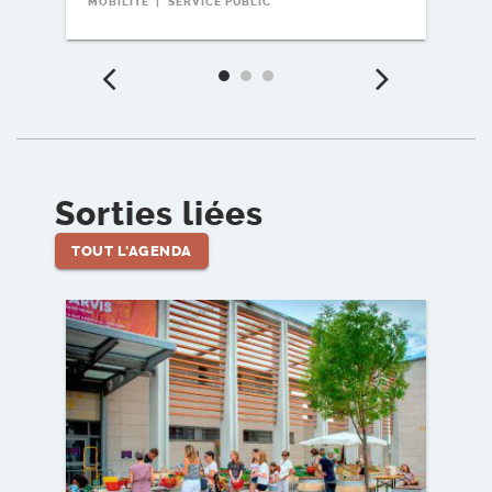
MOBILITÉ
SERVICE PUBLIC
Précédent
Suiv
Sorties liées
TOUT L'AGENDA
Voir l'événement