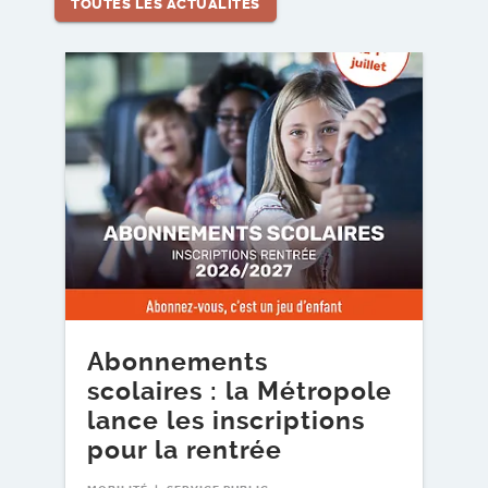
TOUTES LES ACTUALITÉS
Lire l'article
Lire l
Abonnements
E
scolaires : la Métropole
l
lance les inscriptions
»
pour la rentrée
TR