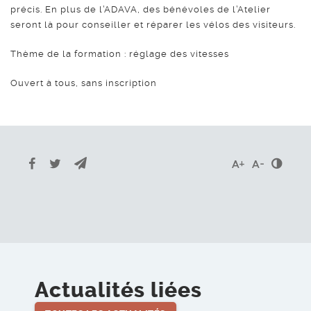
précis. En plus de l’ADAVA, des bénévoles de l’Atelier
seront là pour conseiller et réparer les vélos des visiteurs.
Thème de la formation : réglage des vitesses
Ouvert à tous, sans inscription
Envoyer par e-mail
Partager sur Facebook
Partager sur Twitter
Cont
Agrandir le t
Réduire l
Actualités liées