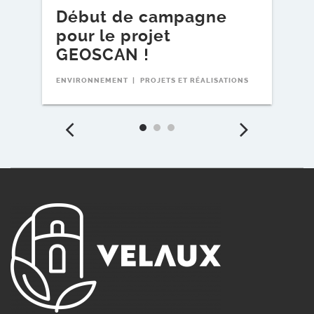
Début de campagne
P
pour le projet
l
GEOSCAN !
MÉ
ENVIRONNEMENT
PROJETS ET RÉALISATIONS
Précédent
Suiv