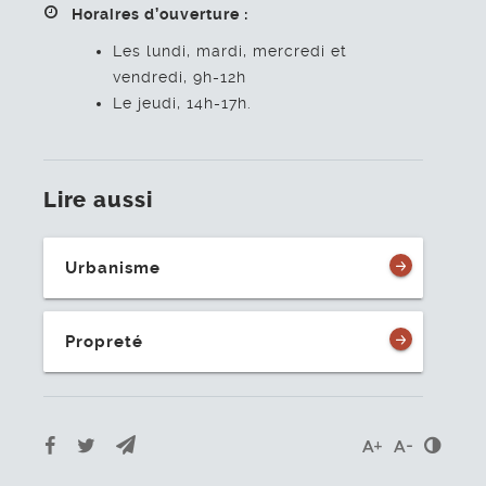
Horaires d’ouverture :
Les lundi, mardi, mercredi et
vendredi, 9h-12h
Le jeudi, 14h-17h.
Lire aussi
Urbanisme
Propreté
Envoyer par e-mail
Partager sur Facebook
Partager sur Twitter
Cont
Agrandir le t
Réduire l