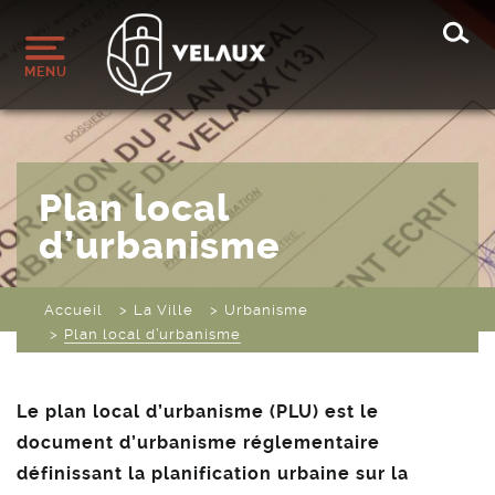
Rec
MENU
Plan local
d’urbanisme
Accueil
La Ville
Urbanisme
Plan local d’urbanisme
Le plan local d’urbanisme (PLU) est le
document d’urbanisme réglementaire
définissant la planification urbaine sur la