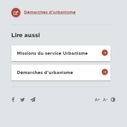
Démarches d’urbanisme
Lire aussi
Missions du service Urbanisme
Démarches d’urbanisme
Envoyer par e-mail
Partager sur Facebook
Partager sur Twitter
Cont
Agrandir le t
Réduire l