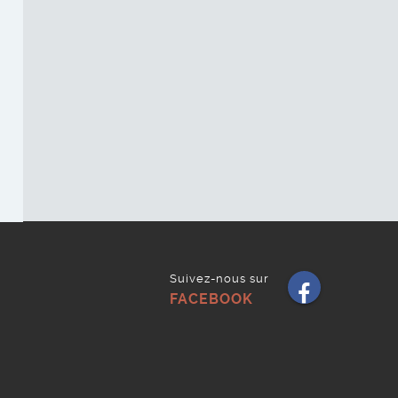
Suivez-nous sur
Faceb
FACEBOOK