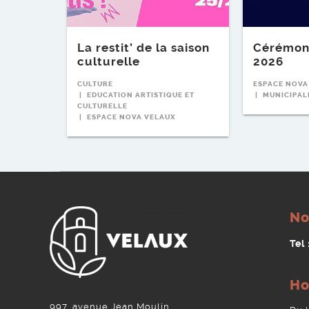
La restit’ de la saison
Cérémon
culturelle
2026
CULTURE
ESPACE NOVA
EDUCATION ARTISTIQUE ET
MUNICIPAL
CULTURELLE
ESPACE NOVA VELAUX
No
Tel
Ho
997, avenue Jean Moulin