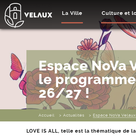
La Ville
Culture et lo
Espace NoVa V
le programme 
26/27 !
Accueil
Actualités
Espace NoVa Velaux 
LOVE IS ALL, telle est la thématique de l