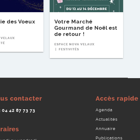
ie des Voeux
Votre Marché
Gourmand de Noël est
de retour !
 VELAUX
ITÉ
ESPACE NOVA VELAUX
FESTIVITÉS
us contacter
Accès rapide
Agenda
 : 04 42 87 73 73
Actualités
raires
Annuaire
Publications