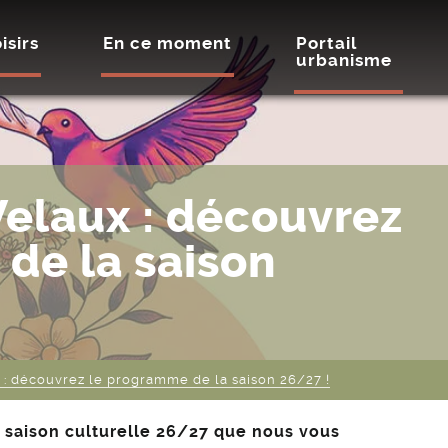
isirs
En ce moment
Portail
urbanisme
elaux : découvrez
de la saison
: découvrez le programme de la saison 26/27 !
a saison culturelle 26/27 que nous vous