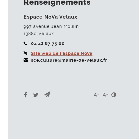
Renseignements
Espace NoVa Velaux
997 avenue Jean Moulin
13880
Velaux
04 42 87 75 00
Site web de l'Espace NoVa
sce.culture@mairie-de-velaux.fr
Envoyer par e-mail
Partager sur Facebook
Partager sur Twitter
Contrast
Agrandir le texte
Réduire le te