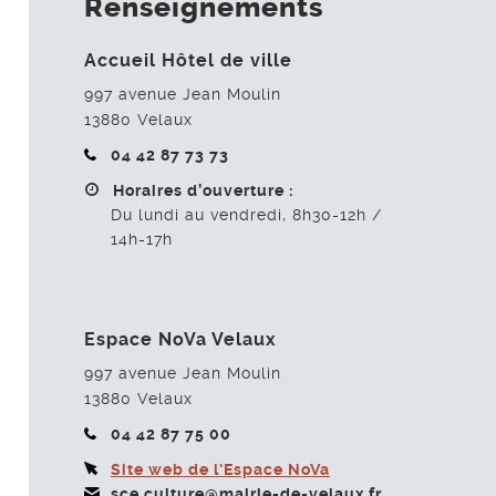
Renseignements
Accueil Hôtel de ville
997 avenue Jean Moulin
13880
Velaux
04 42 87 73 73
Horaires d’ouverture :
Du lundi au vendredi, 8h30-12h /
14h-17h
Espace NoVa Velaux
997 avenue Jean Moulin
13880
Velaux
04 42 87 75 00
Site web de l'Espace NoVa
sce.culture@mairie-de-velaux.fr