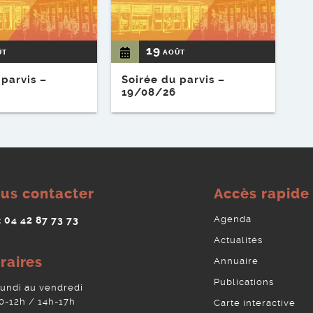
19
ÛT
AOÛT
 parvis –
Soirée du parvis –
19/08/26
us contacter
Accès rapide
Agenda
 : 04 42 87 73 73
Actualités
raires
Annuaire
Publications
lundi au vendredi
0-12h / 14h-17h
Carte interactive