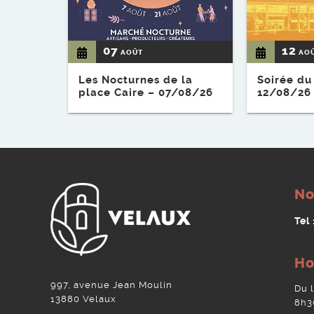
07
12
AOÛT
AO
Les Nocturnes de la
Soirée du
place Caire – 07/08/26
12/08/26
No
Tel
Ho
997, avenue Jean Moulin
Du 
13880 Velaux
8h3