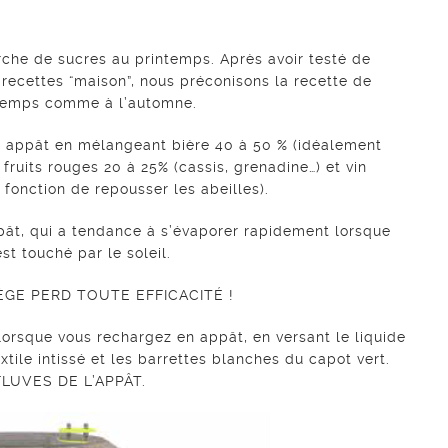
rche de sucres au printemps. Après avoir testé de
ecettes “maison”, nous préconisons la recette de
rintemps comme à l’automne.
e appât en mélangeant bière 40 à 50 % (idéalement
fruits rouges 20 à 25% (cassis, grenadine…) et vin
 fonction de repousser les abeilles).
pât, qui a tendance à s’évaporer rapidement lorsque
st touché par le soleil.
IÈGE PERD TOUTE EFFICACITÉ !
lorsque vous rechargez en appât, en versant le liquide
xtile intissé et les barrettes blanches du capot vert.
LUVES DE L’APPÂT.