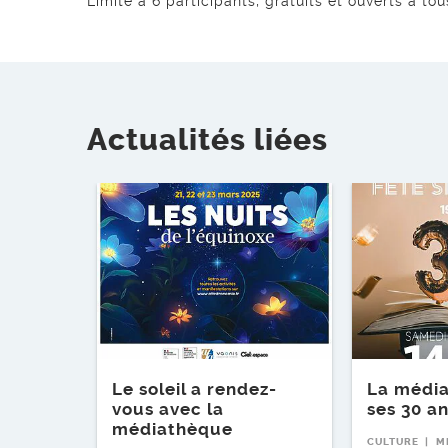
Limité à 6 participants, gratuits et ouverts à tou
Actualités liées
Lire l'article
Lire l'article
Le soleil a rendez-
La média
vous avec la
ses 30 an
médiathèque
CULTURE
M