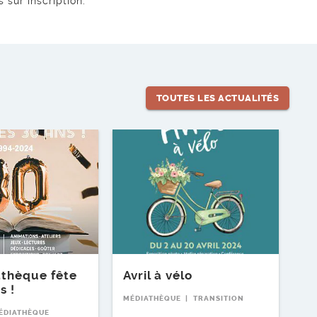
s sur inscription.
TOUTES LES ACTUALITÉS
Lire l'article
thèque fête
Avril à vélo
s !
MÉDIATHÈQUE
TRANSITION
ÉDIATHÈQUE