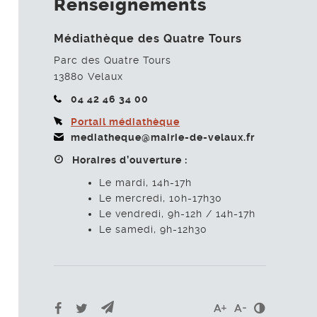
Renseignements
Médiathèque des Quatre Tours
Parc des Quatre Tours
13880
Velaux
04 42 46 34 00
Portail médiathèque
mediatheque@mairie-de-velaux.fr
Horaires d’ouverture :
Le mardi, 14h-17h
Le mercredi, 10h-17h30
Le vendredi, 9h-12h / 14h-17h
Le samedi, 9h-12h30
Envoyer par e-mail
Partager sur Facebook
Partager sur Twitter
Contrast
Agrandir le texte
Réduire le te