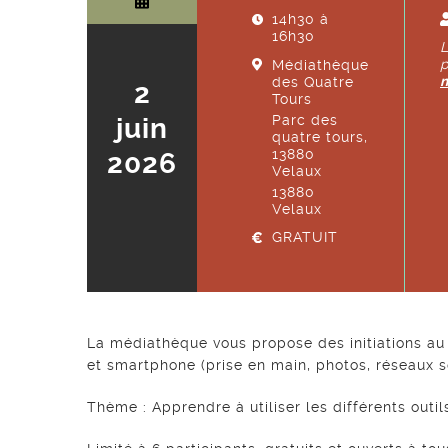
14h30 à
16h30
L
p
Médiathèque
des Quatre
2
Tours
juin
Parc des
quatre tours,
13880
2026
Velaux
13880
Velaux
GRATUIT
La médiathèque vous propose des initiations au 
et smartphone (prise en main, photos, réseaux so
Thème : Apprendre à utiliser les différents outi