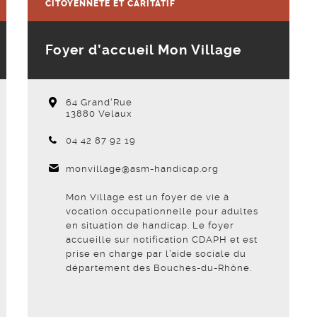
CITOYENNETÉ ET CARITATIF
Foyer d’accueil Mon Village
64 Grand'Rue
13880 Velaux
Téléphone :
04 42 87 92 19
monvillage@asm-handicap.org
Mon Village est un foyer de vie à
vocation occupationnelle pour adultes
en situation de handicap. Le foyer
accueille sur notification CDAPH et est
prise en charge par l’aide sociale du
département des Bouches-du-Rhône.