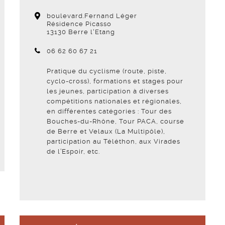
boulevard.Fernand Léger
Résidence Picasso
13130 Berre l'Etang
Téléphone :
06 62 60 67 21
Pratique du cyclisme (route, piste,
cyclo-cross), formations et stages pour
les jeunes, participation à diverses
compétitions nationales et régionales,
en différentes catégories : Tour des
Bouches-du-Rhône, Tour PACA, course
de Berre et Velaux (La Multipôle),
participation au Téléthon, aux Virades
de l’Espoir, etc.
Voir la fiche