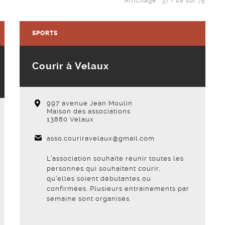
Affichage : 37 - 48 sur 75
SPORTS
Courir à Velaux
997 avenue Jean Moulin
Maison des associations
13880 Velaux
asso.couriravelaux@gmail.com
L’association souhaite réunir toutes les
personnes qui souhaitent courir,
qu’elles soient débutantes ou
confirmées. Plusieurs entrainements par
semaine sont organisés.