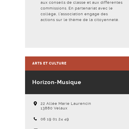
aux conseils de classe et aux différentes
commissions. En partenariat avec le
collège, l’association engage des
actions sur le thème de la citoyenneté.
Voir la fiche
ARTS ET CULTURE
Horizon-Musique
22 Allée Marie Laurencin
13880 Velaux
Téléphone :
06 19 01 24 49