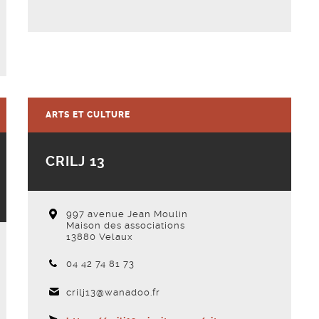
Voir la fiche
ARTS ET CULTURE
CRILJ 13
997 avenue Jean Moulin
Maison des associations
13880 Velaux
Téléphone :
04 42 74 81 73
crilj13@wanadoo.fr