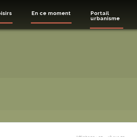
isirs
En ce moment
Portail
urbanisme