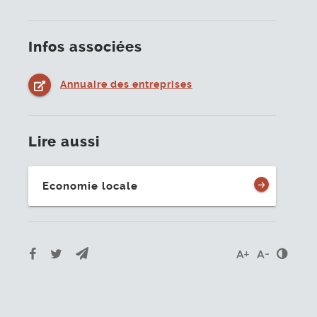
Infos associées
Annuaire des entreprises
Lire aussi
Economie locale
Envoyer par e-mail
Partager sur Facebook
Partager sur Twitter
Cont
Agrandir le t
Réduire l