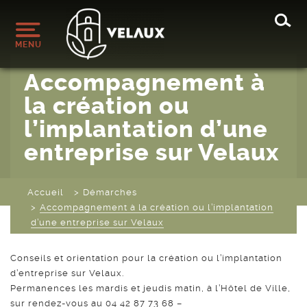
Rec
MENU
Accompagnement à
la création ou
l’implantation d’une
entreprise sur Velaux
Accueil
Démarches
Accompagnement à la création ou l’implantation
d’une entreprise sur Velaux
Conseils et orientation pour la création ou l’implantation
d’entreprise sur Velaux.
Permanences les mardis et jeudis matin, à l’Hôtel de Ville,
sur rendez-vous au 04 42 87 73 68 –