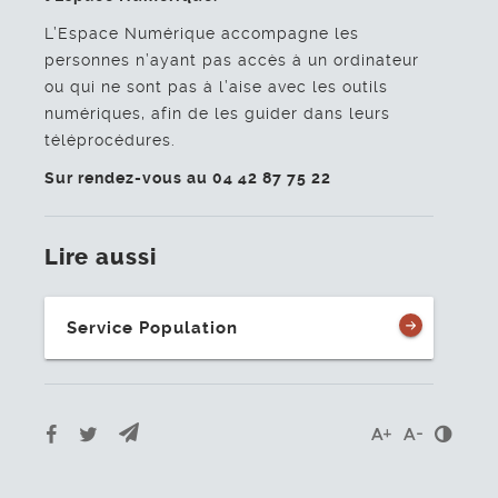
L’Espace Numérique accompagne les
personnes n’ayant pas accès à un ordinateur
ou qui ne sont pas à l’aise avec les outils
numériques, afin de les guider dans leurs
téléprocédures.
Sur rendez-vous au 04 42 87 75 22
Lire aussi
Service Population
Envoyer par e-mail
Partager sur Facebook
Partager sur Twitter
Cont
Agrandir le t
Réduire l