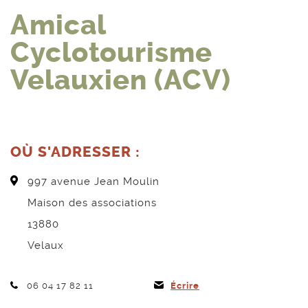
Amical
Cyclotourisme
Velauxien (ACV)
OÙ S'ADRESSER :
997 avenue Jean Moulin
Maison des associations
13880
Velaux
Téléphone :
06 04 17 82 11
Écrire