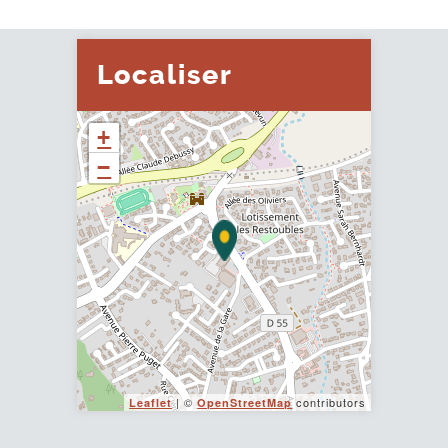
Localiser
+
−
| ©
contributors
Leaflet
OpenStreetMap