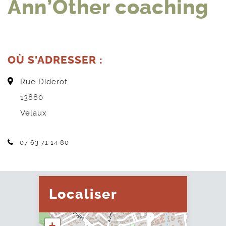
Ann’Other coaching
OÙ S'ADRESSER :
Rue Diderot
13880
Velaux
Téléphone :
07 63 71 14 80
Localiser
+