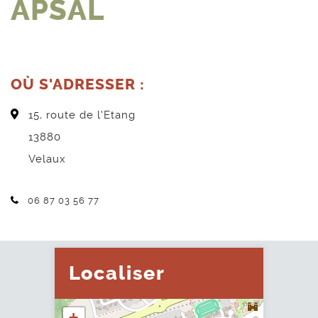
APSAL
OÙ S'ADRESSER :
15, route de l'Etang
13880
Velaux
Téléphone :
06 87 03 56 77
Localiser
+