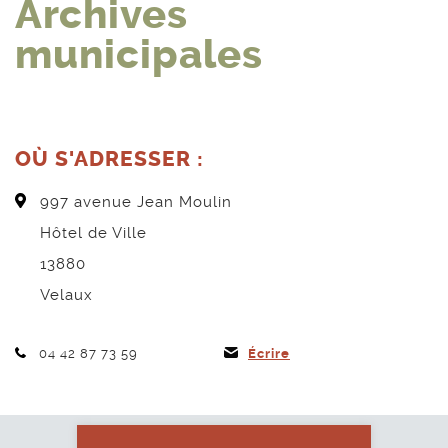
Archives
municipales
OÙ S'ADRESSER :
997 avenue Jean Moulin
Hôtel de Ville
13880
Velaux
Téléphone :
04 42 87 73 59
Écrire