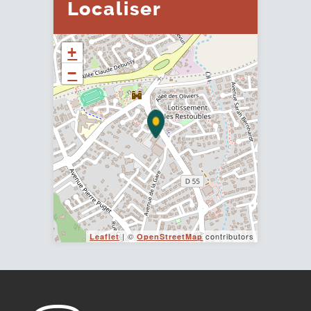
Localiser
+
−
| ©
contributors
Leaflet
OpenStreetMap