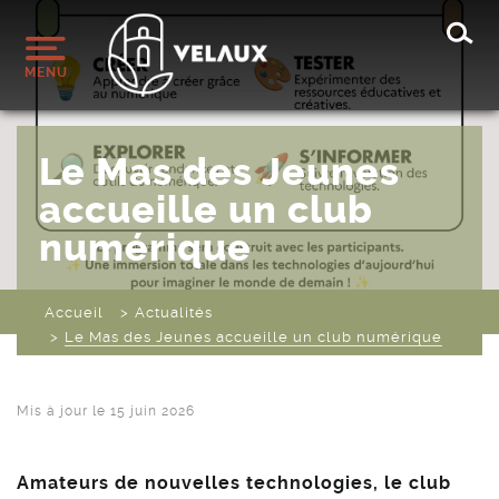
Rec
MENU
Le Mas des Jeunes
accueille un club
numérique
Accueil
Actualités
Le Mas des Jeunes accueille un club numérique
Mis à jour le
15 juin 2026
Amateurs de nouvelles technologies, le club