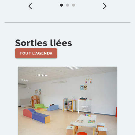
Précédent
Suiv
Sorties liées
TOUT L'AGENDA
Voir l'événement