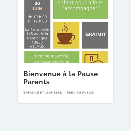
Bienvenue à la Pause
N
Parents
u
p
ENFANCE ET JEUNESSE
SERVICE PUBLIC
c
n
EN