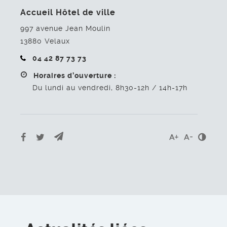
Accueil Hôtel de ville
997 avenue Jean Moulin
13880
Velaux
04 42 87 73 73
Horaires d’ouverture :
Du lundi au vendredi, 8h30-12h / 14h-17h
Envoyer par e-mail
Partager sur Facebook
Partager sur Twitter
Cont
Agrandir le t
Réduire l