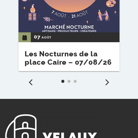
07
AOÛT
Les Nocturnes de la
S
place Caire – 07/08/26
1
Précédent
Suiv