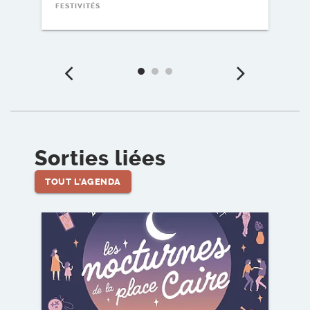
FESTIVITÉS
Précédent
Suiv
Sorties liées
TOUT L'AGENDA
Voir l'événement
Voir 