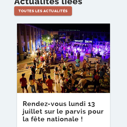
Actualités liées
TOUTES LES ACTUALITÉS
Lire l'article
Lire l
Rendez-vous lundi 13
S
juillet sur le parvis pour
c
la fête nationale !
FES