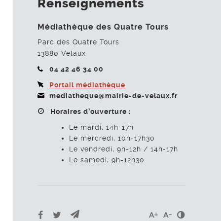
Renseignements
Médiathèque des Quatre Tours
Parc des Quatre Tours
13880
Velaux
04 42 46 34 00
Portail médiathèque
mediatheque@mairie-de-velaux.fr
Horaires d’ouverture :
Le mardi, 14h-17h
Le mercredi, 10h-17h30
Le vendredi, 9h-12h / 14h-17h
Le samedi, 9h-12h30
Envoyer par e-mail
Partager sur Facebook
Partager sur Twitter
Contrast
Agrandir le texte
Réduire le te