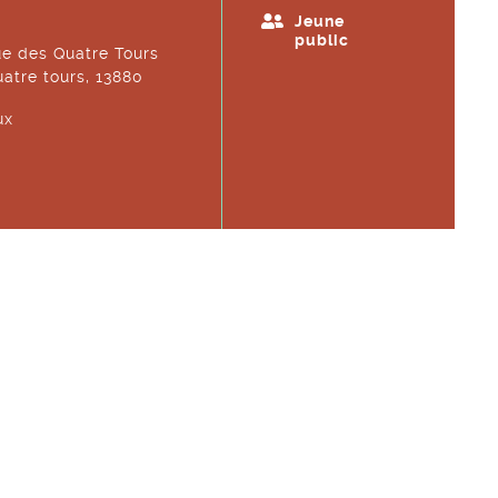
Jeune
public
e des Quatre Tours
atre tours, 13880
ux