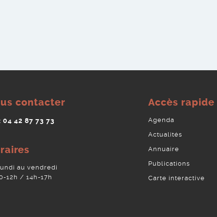
us contacter
Accès rapide
Agenda
 : 04 42 87 73 73
Actualités
raires
Annuaire
Publications
lundi au vendredi
0-12h / 14h-17h
Carte interactive