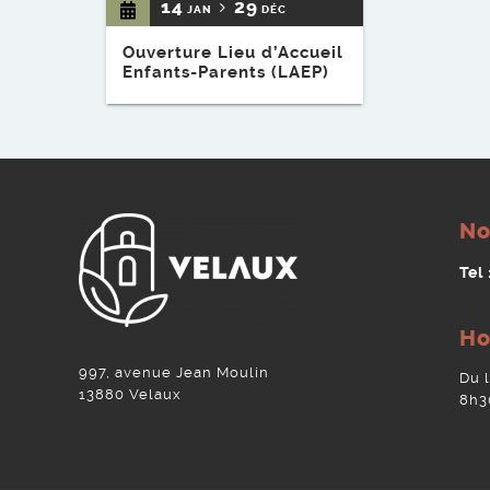
14
29
JAN
DÉC
Ouverture Lieu d’Accueil
Enfants-Parents (LAEP)
No
Tel
Ho
997, avenue Jean Moulin
Du 
13880 Velaux
8h3