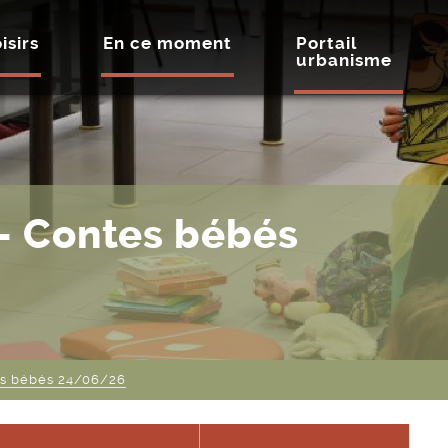
isirs
En ce moment
Portail
urbanisme
– Contes bébés
es bébés 24/06/26